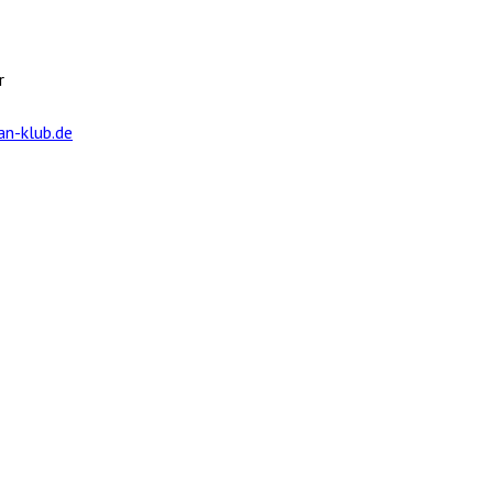
r
n-klub.de